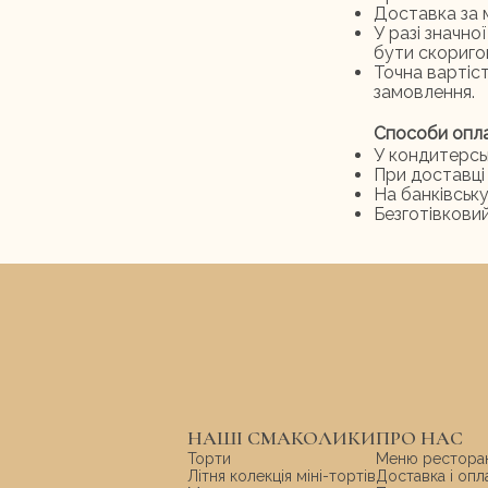
Доставка за м
У разі значн
бути скоригов
Точна вартіс
замовлення.
Способи опл
У кондитерсь
При доставці
На банківськ
Безготівкови
НАШІ СМАКОЛИКИ
ПРО НАС
Торти
Меню рестора
Літня колекція міні-тортів
Доставка і опл