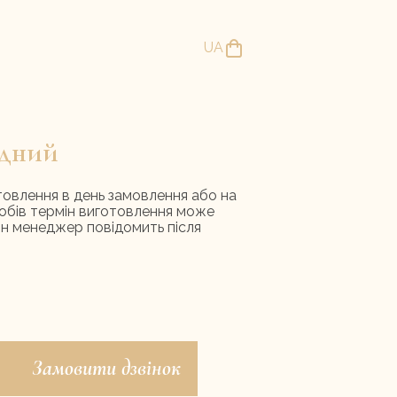
UA
ідний
 солодощів
Свіжа випічка
товлення в день замовлення або на
обів термін виготовлення може
ін менеджер повідомить після
Замовити дзвінок