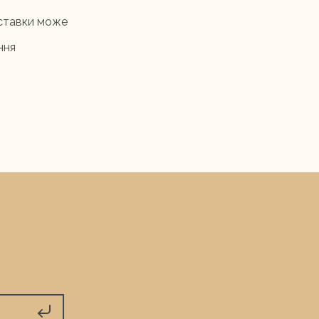
оставки може
ння