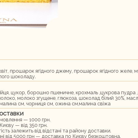
квіт, прошарок ягідного джему, прошарок ягідного желе, м
ілого шоколаду.
Яйця, цукор, борошно пшеничне, крохмаль ,цукрова пудра 
молоко, молоко згущене, глюкоза, шоколад білий 30%, масл
 малина см, чорниця см, ожина см,малина свіжа
оставки
амовлення — 1000 грн.
Києву — від 350 грн.
ість залежить від відстані та району доставки.
ні від 5000 грн — доставка по Києву безкоштовна.