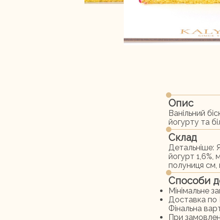
Опис
Ванільний біс
йогурту та б
Склад
Детальніше:
йогурт 1,6%, 
полуниця см,
Способи д
Мінімальне з
Доставка по 
Фінальна варт
При замовлен