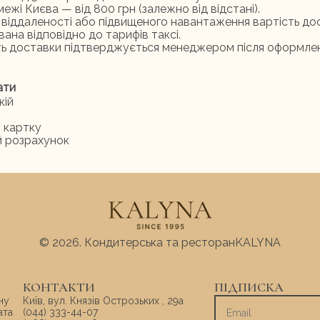
ежі Києва — від 800 грн (залежно від відстані).
ої віддаленості або підвищеного навантаження вартість д
ана відповідно до тарифів таксі.
ть доставки підтверджується менеджером після оформле
ати
кій
у картку
й розрахунок
© 2026.
Кондитерська та ресторан
KALYNA
КОНТАКТИ
ПІДПИСКА
ну
Київ, вул. Князів Острозьких , 29а
ата
(044) 333-44-07