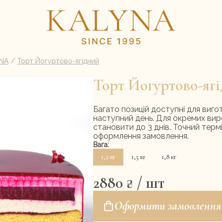
YNA
Торт Йогуртово-ягідний
Торт Йогуртово-яг
і-тортів
Торти
Морозиво
Корпоративні замовлення
Набори
Домашнє ліплення
Меню ресторану
Контакти
Багато позицій доступні для виго
наступний день. Для окремих вир
становити до 3 днів. Точний терм
оформлення замовлення.
Вага:
1,2 кг
1,5 кг
1,8 кг
2880
₴
/ шт
Оформити замовлення