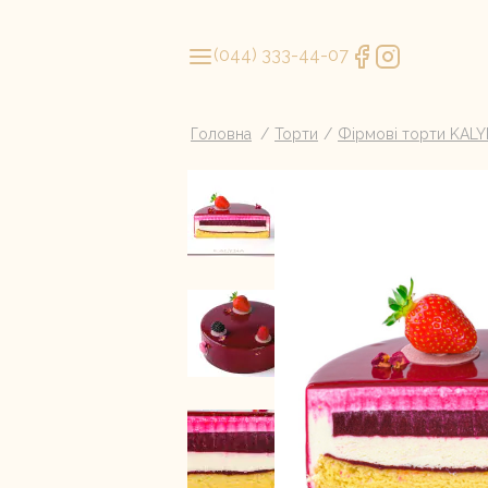
(044) 333-44-07
Головна
Торти
Фірмові торти KAL
Літня колекція мін